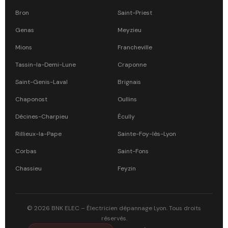
Bron
Saint-Priest
Genas
Meyzieu
Mions
Francheville
Tassin-la-Demi-Lune
Craponne
Saint-Genis-Laval
Brignais
Chaponost
Oullins
Décines-Charpieu
Écully
Rillieux-la-Pape
Sainte-Foy-lès-Lyon
Corbas
Saint-Fons
Chassieu
Feyzin
© 2026 BNK ELEC – Électricien dépannage Lyon. Tous droits
réservés.