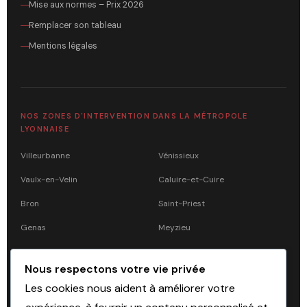
Mise aux normes – Prix 2026
Remplacer son tableau
Mentions légales
NOS ZONES D'INTERVENTION DANS LA MÉTROPOLE
LYONNAISE
Villeurbanne
Vénissieux
Vaulx-en-Velin
Caluire-et-Cuire
Bron
Saint-Priest
Genas
Meyzieu
Mions
Francheville
Nous respectons votre vie privée
Tassin-la-Demi-Lune
Craponne
Les cookies nous aident à améliorer votre
Saint-Genis-Laval
Brignais