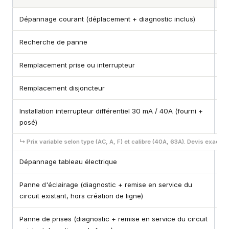
Dépannage courant (déplacement + diagnostic inclus)
Dè
Recherche de panne
90
Remplacement prise ou interrupteur
80
Remplacement disjoncteur
12
Installation interrupteur différentiel 30 mA / 40A (fourni +
15
posé)
↳ Prix variable selon type (AC, A, F) et calibre (40A, 63A). Devis exact a
Dépannage tableau électrique
15
Panne d'éclairage (diagnostic + remise en service du
12
circuit existant, hors création de ligne)
Panne de prises (diagnostic + remise en service du circuit
12