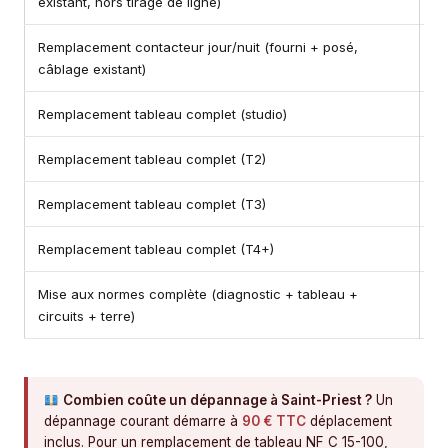
existant, hors tirage de ligne)
Remplacement contacteur jour/nuit (fourni + posé,
16
câblage existant)
Remplacement tableau complet (studio)
D
Remplacement tableau complet (T2)
1 
Remplacement tableau complet (T3)
1 
Remplacement tableau complet (T4+)
1 
Mise aux normes complète (diagnostic + tableau +
Su
circuits + terre)
Combien coûte un dépannage à Saint-Priest ?
Un
dépannage courant démarre à
90 € TTC
déplacement
inclus. Pour un remplacement de tableau NF C 15-100,