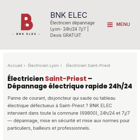
Aller
au
BNK ELEC
contenu
Électricien dépannage
MENU
Lyon- 24h/24 7j/7 |
Devis GRATUIT
Accueil
›
Électricien Lyon
›
Électricien Saint-Priest
Électricien
Saint-Priest
–
Dépannage électrique rapide 24h/24
Panne de courant, disjoncteur qui saute ou tableau
électrique défectueux à Saint-Priest ? BNK ELEC
intervient dans toute la commune (69800), 24h/24 et 7j/7
— dépannage, mise en sécurité et mise aux normes pour
particuliers, bailleurs et professionnels.