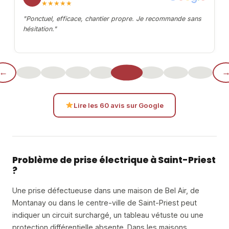
★★★★★
r
"Ponctuel, efficace, chantier propre. Je recommande sans
hésitation."
←
Lire les 60 avis sur Google
Problème de prise électrique à Saint-Priest
?
Une prise défectueuse dans une maison de Bel Air, de
Montanay ou dans le centre-ville de Saint-Priest peut
indiquer un circuit surchargé, un tableau vétuste ou une
protection différentielle absente. Dans les maisons